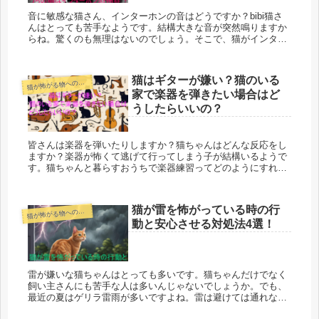
音に敏感な猫さん、インターホンの音はどうですか？bibi猫さ
んはとっても苦手なようです。結構大きな音が突然鳴りますか
らね。驚くのも無理はないのでしょう。そこで、猫がインター
ホンを怖がる理由とマル秘対策を３選ご紹介します。ぜひ、参
考にしてストレスを和らげてあげてくださいね。
猫はギターが嫌い？猫のいる
猫
が怖がる物への対処
家で楽器を弾きたい場合はど
うしたらいいの？
皆さんは楽器を弾いたりしますか？猫ちゃんはどんな反応をし
ますか？楽器が怖くて逃げて行ってしまう子が結構いるようで
す。猫ちゃんと暮らすおうちで楽器練習ってどのようにすれば
いいのでしょうか。猫ちゃんの好きな音、嫌いな音など調べて
みました。
猫が雷を怖がっている時の行
猫
が怖がる物への対処
動と安心させる対処法4選！
雷が嫌いな猫ちゃんはとっても多いです。猫ちゃんだけでなく
飼い主さんにも苦手な人は多いんじゃないでしょうか。でも、
最近の夏はゲリラ雷雨が多いですよね。雷は避けては通れない
物です。そこで、猫ちゃんが怖がっている時に見せる行動や安