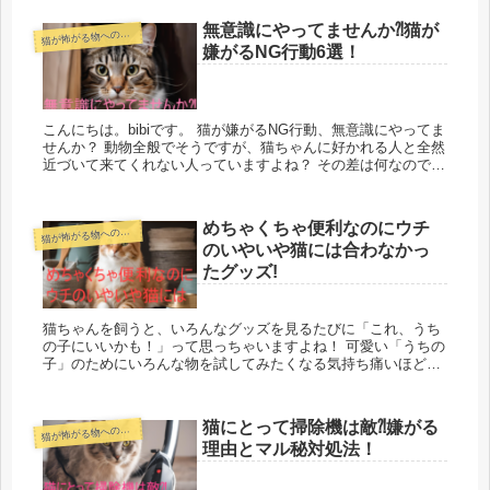
心させる対処法を4選お届けします。
無意識にやってませんか⁈猫が
猫
が怖がる物への対処
嫌がるNG行動6選！
こんにちは。bibiです。 猫が嫌がるNG行動、無意識にやってま
せんか？ 動物全般でそうですが、猫ちゃんに好かれる人と全然
近づいて来てくれない人っていますよね？ その差は何なのでし
ょうか。 この記事では、 ・猫ちゃんが嫌がる、怖がる行動・
猫...
めちゃくちゃ便利なのにウチ
猫
が怖がる物への対処
のいやいや猫には合わなかっ
たグッズ!
猫ちゃんを飼うと、いろんなグッズを見るたびに「これ、うち
の子にいいかも！」って思っちゃいますよね！ 可愛い「うちの
子」のためにいろんな物を試してみたくなる気持ち痛いほどわ
かります！ bibi猫さん なんか新しい物見つけると すぐ買おうと
して...
猫にとって掃除機は敵⁈嫌がる
猫
が怖がる物への対処
理由とマル秘対処法！