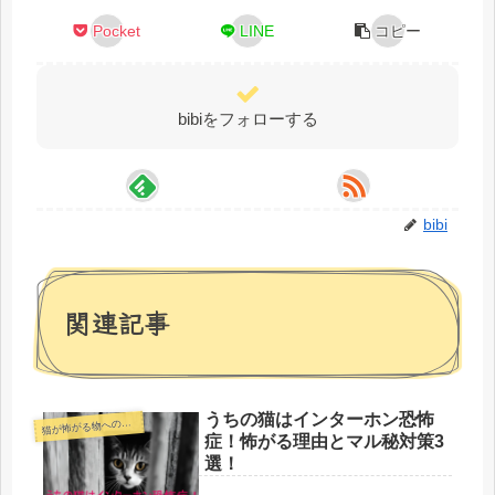
Pocket
LINE
コピー
bibiをフォローする
bibi
関連記事
うちの猫はインターホン恐怖
猫
が怖がる物への対処
症！怖がる理由とマル秘対策3
選！